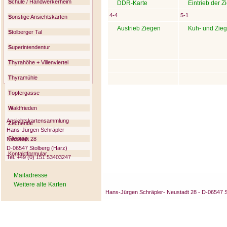
S
chule / Handwerkerheim
DDR-Karte
Eintrieb der Z
4-4
5-1
S
onstige Ansichtskarten
Austrieb Ziegen
Kuh- und Zie
S
tolberger Tal
S
uperintendentur
T
hyrahöhe + Villenviertel
T
hyramühle
T
öpfergasse
W
aldfrieden
Ansichtskartensammlung
Z
echental
Hans-Jürgen Schräpler
Sitemap
Neustadt 28
D-06547 Stolberg (Harz)
Kontaktformular
Tel. +49 (0) 151 53403247
Mailadresse
Weitere alte Karten
Hans-Jürgen Schräpler- Neustadt 28 - D-06547 St