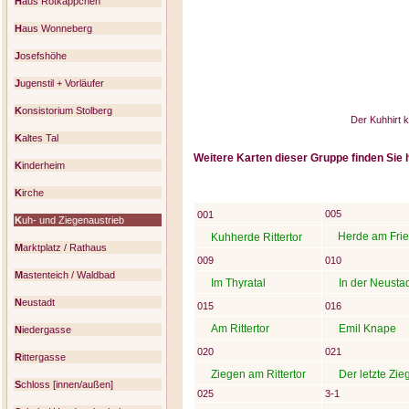
H
aus Rotkäppchen
H
aus Wonneberg
J
osefshöhe
J
ugenstil + Vorläufer
K
onsistorium Stolberg
Der Kuhhirt 
K
altes Tal
Weitere Karten dieser Gruppe finden Sie h
K
inderheim
K
irche
005
001
K
uh- und Ziegenaustrieb
Herde am Frie
Kuhherde Rittertor
M
arktplatz / Rathaus
009
010
M
astenteich / Waldbad
Im Thyratal
In der Neusta
N
eustadt
015
016
Am Rittertor
Emil Knape
N
iedergasse
020
021
R
ittergasse
Ziegen am Rittertor
Der letzte Zie
S
chloss [innen/außen]
025
3-1