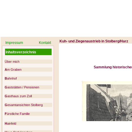
Startseite
Ansichtskartensammlung über Stolberg/Harz - Han
Kuh- und Ziegenaustrieb in Stolberg/Harz
Impressum
Kontakt
Inhaltsverzeichnis
Über mich
Sammlung historischer
A
m Graben
B
ahnhof
G
aststätten / Pensionen
G
asthaus zum Zoll
G
esamtansichten Stolberg
F
ürstliche Familie
H
ainfeld